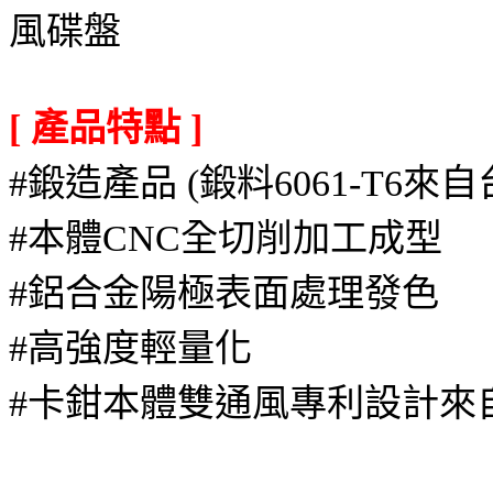
風碟盤
[ 產品特點 ]
#鍛造產品 (鍛料6061-T
#本體CNC全切削
#鋁合金陽極表面
#高強度輕
#卡鉗本體雙通風專利設計來自ATR